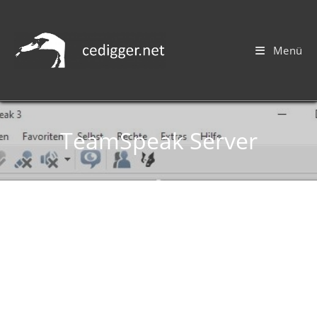
Menü
TeamSpeak Server