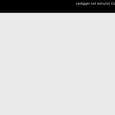
Instanz unter Proxmox aufsetzen möchte aber ein
cedigger.net benutzt Co
wichtiger lautet, dass ich einige Aufgaben habe,…
Weiterlesen
FHEM Connect