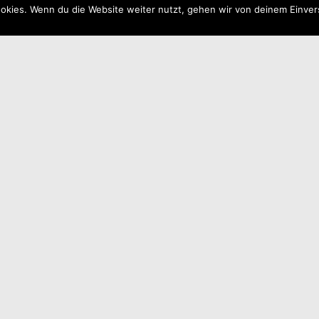
okies. Wenn du die Website weiter nutzt, gehen wir von deinem Einver
Windows 10
Installationsmedium erstellen
Media Creation Tool - Win 10 Installationsmedium
erstellen Im Zuge des Server Tausch, musste natürlich
auch wieder eine Windows 10 VM installiert werden.
Um Windows 10 auf eine VM zu…
Weiterlesen