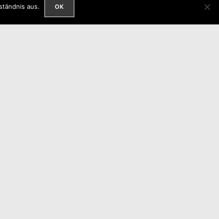
ständnis aus.
OK
Symlink bzw. Alias für USB
Geräte