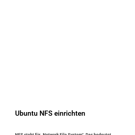
Ubuntu NFS einrichten
NFS steht für „Network File System“. Das bedeutet,